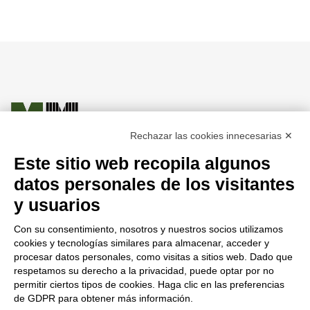
Rechazar las cookies innecesarias ✕
Este sitio web recopila algunos
datos personales de los visitantes
MAZZER LUIGI S.p.a.
y usuarios
Via Moglianese Gardigiano, 113
Con su consentimiento, nosotros y nuestros socios utilizamos
30037 Scorzè - Venezia - Italy
cookies y tecnologías similares para almacenar, acceder y
tel.: +39 041 5830200 – +39 041 5831300
procesar datos personales, como visitas a sitios web. Dado que
P.IVA - C.F. IT00165200270
respetamos su derecho a la privacidad, puede optar por no
SDI AA2O514
permitir ciertos tipos de cookies. Haga clic en las preferencias
de GDPR para obtener más información.