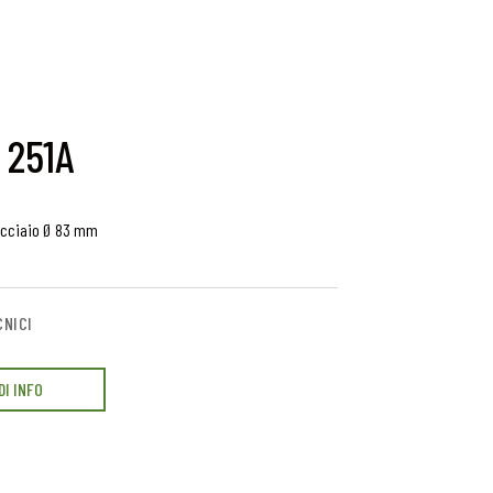
 251A
acciaio Ø 83 mm
CNICI
DI INFO