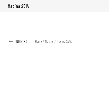
Macina 251A
INDIETRO
Home
/
Macine
/
Macina 251A