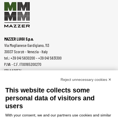
MAZZER LUIGI S.p.a.
Via Moglianese Gardigiano, 113
30037 Scorzè - Venezia - Italy
tel.: +39 041 5830200 – +39 041 5831300
P.IVA - C.F. IT00165200270
SDI AA2O514
Reject unnecessary cookies ✕
PRODUCTS
MAZZER
This website collects some
COFFEE GRINDERS
COMPANY
personal data of visitors and
ON DEMAND
NEWS
users
DOSERS
CAREERS
TAMPERS
CONTACTS
With your consent, we and our partners use cookies and similar