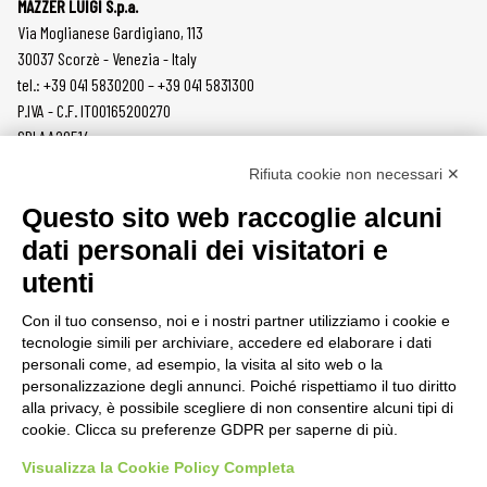
MAZZER LUIGI S.p.a.
Via Moglianese Gardigiano, 113
30037 Scorzè - Venezia - Italy
tel.: +39 041 5830200 – +39 041 5831300
P.IVA - C.F. IT00165200270
SDI AA2O514
Rifiuta cookie non necessari ✕
PRODOTTI
MAZZER
Questo sito web raccoglie alcuni
MACINACAFFÈ
AZIENDA
dati personali dei visitatori e
ON DEMAND
NEWS
utenti
DOSATORI
LAVORA CON NOI
PRESSATURA
CONTATTI
Con il tuo consenso, noi e i nostri partner utilizziamo i cookie e
MACINE
PRIVACY POLICY
tecnologie simili per archiviare, accedere ed elaborare i dati
ACCESSORI
SEGNALAZIONI
personali come, ad esempio, la visita al sito web o la
personalizzazione degli annunci. Poiché rispettiamo il tuo diritto
AREA CLIENTI
alla privacy, è possibile scegliere di non consentire alcuni tipi di
cookie. Clicca su preferenze GDPR per saperne di più.
CONDIZIONI DI VENDITA
RAEE
Visualizza la Cookie Policy Completa