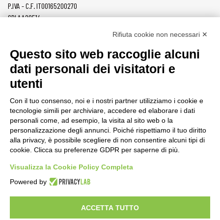
P.IVA - C.F. IT00165200270
SDI AA2O514
Rifiuta cookie non necessari ✕
PRODOTTI
MAZZER
Questo sito web raccoglie alcuni
MACINACAFFÈ
AZIENDA
dati personali dei visitatori e
ON DEMAND
NEWS
utenti
DOSATORI
LAVORA CON NOI
PRESSATURA
CONTATTI
Con il tuo consenso, noi e i nostri partner utilizziamo i cookie e
MACINE
PRIVACY POLICY
tecnologie simili per archiviare, accedere ed elaborare i dati
ACCESSORI
SEGNALAZIONI
personali come, ad esempio, la visita al sito web o la
personalizzazione degli annunci. Poiché rispettiamo il tuo diritto
AREA CLIENTI
alla privacy, è possibile scegliere di non consentire alcuni tipi di
cookie. Clicca su preferenze GDPR per saperne di più.
CONDIZIONI DI VENDITA
RAEE
Visualizza la Cookie Policy Completa
Powered by
RISORSE PARTNER
ACCETTA TUTTO