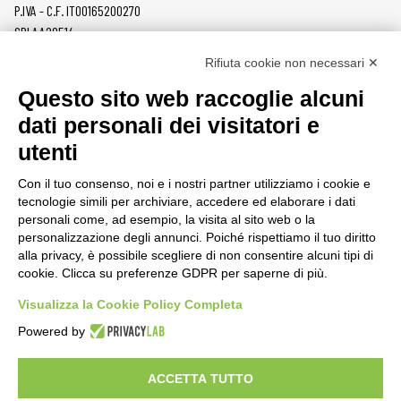
P.IVA - C.F. IT00165200270
SDI AA2O514
Rifiuta cookie non necessari ✕
PRODOTTI
MAZZER
Questo sito web raccoglie alcuni
MACINACAFFÈ
AZIENDA
dati personali dei visitatori e
ON DEMAND
NEWS
utenti
DOSATORI
LAVORA CON NOI
PRESSATURA
CONTATTI
Con il tuo consenso, noi e i nostri partner utilizziamo i cookie e
MACINE
PRIVACY POLICY
tecnologie simili per archiviare, accedere ed elaborare i dati
ACCESSORI
SEGNALAZIONI
personali come, ad esempio, la visita al sito web o la
personalizzazione degli annunci. Poiché rispettiamo il tuo diritto
AREA CLIENTI
alla privacy, è possibile scegliere di non consentire alcuni tipi di
cookie. Clicca su preferenze GDPR per saperne di più.
CONDIZIONI DI VENDITA
RAEE
Visualizza la Cookie Policy Completa
Powered by
RISORSE PARTNER
ACCETTA TUTTO