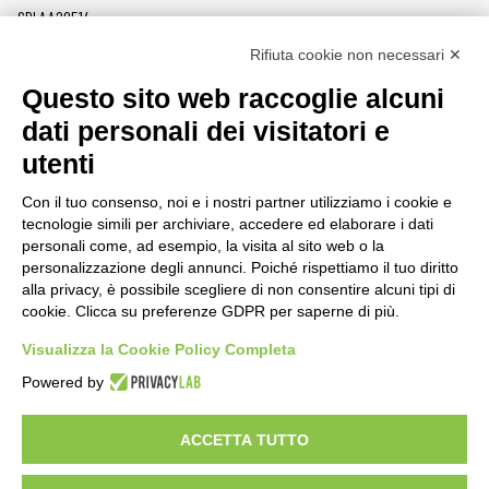
SDI AA2O514
Rifiuta cookie non necessari ✕
PRODOTTI
MAZZER
Questo sito web raccoglie alcuni
MACINACAFFÈ
AZIENDA
dati personali dei visitatori e
ON DEMAND
NEWS
utenti
DOSATORI
LAVORA CON NOI
PRESSATURA
CONTATTI
Con il tuo consenso, noi e i nostri partner utilizziamo i cookie e
MACINE
PRIVACY POLICY
tecnologie simili per archiviare, accedere ed elaborare i dati
ACCESSORI
SEGNALAZIONI
personali come, ad esempio, la visita al sito web o la
personalizzazione degli annunci. Poiché rispettiamo il tuo diritto
AREA CLIENTI
alla privacy, è possibile scegliere di non consentire alcuni tipi di
cookie. Clicca su preferenze GDPR per saperne di più.
CONDIZIONI DI VENDITA
RAEE
Visualizza la Cookie Policy Completa
Powered by
RISORSE PARTNER
ACCETTA TUTTO