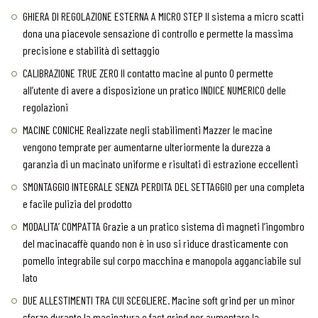
GHIERA DI REGOLAZIONE ESTERNA A MICRO STEP Il sistema a micro scatti
dona una piacevole sensazione di controllo e permette la massima
precisione e stabilità di settaggio
CALIBRAZIONE TRUE ZERO Il contatto macine al punto 0 permette
all’utente di avere a disposizione un pratico INDICE NUMERICO delle
regolazioni
MACINE CONICHE Realizzate negli stabilimenti Mazzer le macine
vengono temprate per aumentarne ulteriormente la durezza a
garanzia di un macinato uniforme e risultati di estrazione eccellenti
SMONTAGGIO INTEGRALE SENZA PERDITA DEL SETTAGGIO per una completa
e facile pulizia del prodotto
MODALITA’ COMPATTA Grazie a un pratico sistema di magneti l’ingombro
del macinacaffè quando non è in uso si riduce drasticamente con
pomello integrabile sul corpo macchina e manopola agganciabile sul
lato
DUE ALLESTIMENTI TRA CUI SCEGLIERE. Macine soft grind per un minor
sforzo durante la macinatura e fast grind per aumentare la