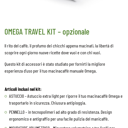
OMEGA TRAVEL KIT – opzionale
Il rito del caffè, il profumo dei chicchi appena macinati, la libertà di
scoprire ogni giorno nuove ricette dove vuoi e con chi vuoi.
Questo kit di accessori è stato studiato per fornirti la migliore
esperienza d’uso per il tuo macinacaffè manuale Omega.
Articoli inclusi nel kit:
ASTUCCIO – Astuccio extra light per riporre il tuo macinacaffè Omega e
trasportarlo in sicurezza. Chiusura antipioggia.
PENNELLO – in tecnopolimeri ad alto grado di resistenza. Design
ergonomico e antigraffio per una facile pulizia del manicaffè.
MISURATORE VOLUMETRICO – Misuratore volumetrico a tre livelli per