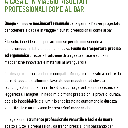
A CASA E IN VIAGGIO RISULTATI
PROFESSIONALI COME AL BAR
Omega
è il nuovo
macinacaffè manuale
della gamma Mazzer progettato
per ottenere a casa e in viaggio risultati professionali come al bar.
È la soluzione ideale da portare con sé per chi non scende a
compromessi in fatto di qualità in tazza.
Facile da trasportare, preciso
ed ergonomico
unisce la tradizione di un gesto antico a soluzioni
meccaniche innovative e materiali all’avanguardia.
Dal design minimale, solido e compatto, Omega è realizzato a partire da
barre di acciaio e alluminio lavorate con macchine ad elevata
tecnologia. Componenti in fibra di carbonio garantiscono resistenza e
leggerezza, i magneti in neodimio offrono prestazioni a prova di durata,
acciaio inossidabile e alluminio anodizzato ne aumentano la durezza
superficiale e ottimizzano le prestazioni meccaniche.
Omega è uno
strumento professionale versatile e facile da usare
,
adatto a tutte le preparazioni, da french press a ibrik passando per