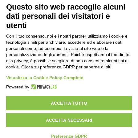
PRODOTTI
MAZZER
Questo sito web raccoglie alcuni
MACINACAFFÈ
AZIENDA
dati personali dei visitatori e
ON DEMAND
NEWS
utenti
DOSATORI
LAVORA CON NOI
PRESSATURA
CONTATTI
Con il tuo consenso, noi e i nostri partner utilizziamo i cookie e
MACINE
PRIVACY POLICY
tecnologie simili per archiviare, accedere ed elaborare i dati
ACCESSORI
SEGNALAZIONI
personali come, ad esempio, la visita al sito web o la
personalizzazione degli annunci. Poiché rispettiamo il tuo diritto
AREA CLIENTI
alla privacy, è possibile scegliere di non consentire alcuni tipi di
cookie. Clicca su preferenze GDPR per saperne di più.
CONDIZIONI DI VENDITA
RAEE
Visualizza la Cookie Policy Completa
Powered by
RISORSE PARTNER
ACCETTA TUTTO
ACCETTA NECESSARI
Preferenze GDPR