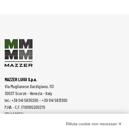
MAZZER LUIGI S.p.a.
Via Moglianese Gardigiano, 113
30037 Scorzè - Venezia - Italy
tel.: +39 041 5830200 – +39 041 5831300
P.IVA - C.F. IT00165200270
SDI AA2O514
Rifiuta cookie non necessari ✕