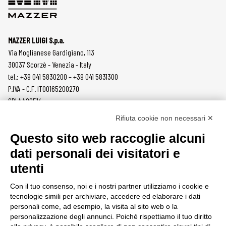
MAZZER LUIGI S.p.a.
Via Moglianese Gardigiano, 113
30037 Scorzè - Venezia - Italy
tel.: +39 041 5830200 – +39 041 5831300
P.IVA - C.F. IT00165200270
SDI AA2O514
Rifiuta cookie non necessari ✕
PRODOTTI
MAZZER
Questo sito web raccoglie alcuni
MACINACAFFÈ
AZIENDA
dati personali dei visitatori e
ON DEMAND
NEWS
utenti
DOSATORI
LAVORA CON NOI
PRESSATURA
CONTATTI
Con il tuo consenso, noi e i nostri partner utilizziamo i cookie e
MACINE
PRIVACY POLICY
tecnologie simili per archiviare, accedere ed elaborare i dati
ACCESSORI
SEGNALAZIONI
personali come, ad esempio, la visita al sito web o la
personalizzazione degli annunci. Poiché rispettiamo il tuo diritto
AREA CLIENTI