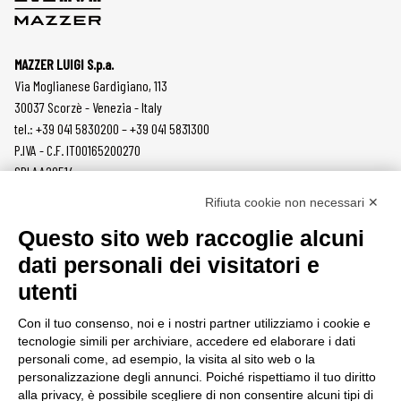
MAZZER LUIGI S.p.a.
Via Moglianese Gardigiano, 113
30037 Scorzè - Venezia - Italy
tel.: +39 041 5830200 – +39 041 5831300
P.IVA - C.F. IT00165200270
SDI AA2O514
Rifiuta cookie non necessari ✕
PRODOTTI
MAZZER
Questo sito web raccoglie alcuni
MACINACAFFÈ
AZIENDA
dati personali dei visitatori e
ON DEMAND
NEWS
utenti
DOSATORI
LAVORA CON NOI
PRESSATURA
CONTATTI
Con il tuo consenso, noi e i nostri partner utilizziamo i cookie e
MACINE
PRIVACY POLICY
tecnologie simili per archiviare, accedere ed elaborare i dati
ACCESSORI
SEGNALAZIONI
personali come, ad esempio, la visita al sito web o la
personalizzazione degli annunci. Poiché rispettiamo il tuo diritto
AREA CLIENTI
alla privacy, è possibile scegliere di non consentire alcuni tipi di