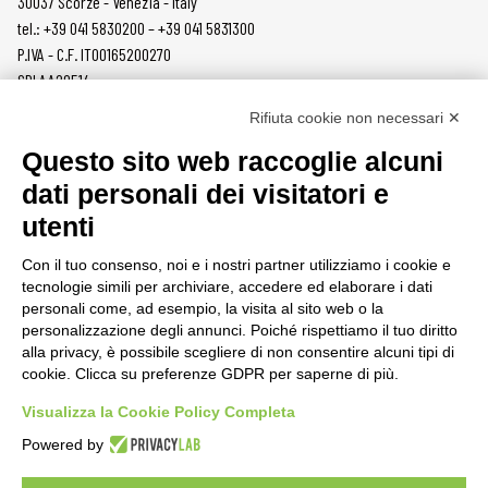
30037 Scorzè - Venezia - Italy
tel.: +39 041 5830200 – +39 041 5831300
P.IVA - C.F. IT00165200270
SDI AA2O514
Rifiuta cookie non necessari ✕
PRODOTTI
MAZZER
Questo sito web raccoglie alcuni
MACINACAFFÈ
AZIENDA
dati personali dei visitatori e
ON DEMAND
NEWS
utenti
DOSATORI
LAVORA CON NOI
PRESSATURA
CONTATTI
Con il tuo consenso, noi e i nostri partner utilizziamo i cookie e
MACINE
PRIVACY POLICY
tecnologie simili per archiviare, accedere ed elaborare i dati
ACCESSORI
SEGNALAZIONI
personali come, ad esempio, la visita al sito web o la
personalizzazione degli annunci. Poiché rispettiamo il tuo diritto
AREA CLIENTI
alla privacy, è possibile scegliere di non consentire alcuni tipi di
cookie. Clicca su preferenze GDPR per saperne di più.
CONDIZIONI DI VENDITA
RAEE
Visualizza la Cookie Policy Completa
Powered by
RISORSE PARTNER