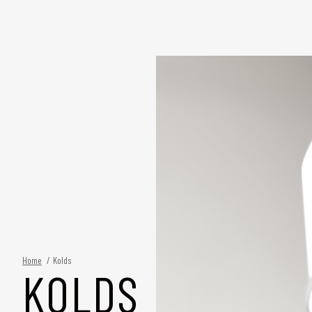
Home
/
Kolds
KOLDS