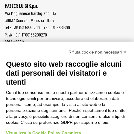
MAZZER LUIGI S.p.a.
Via Moglianese Gardigiano, 113
30037 Scorzè - Venezia - Italy
tel.: +39 041 5830200 – +39 041 5831300
P.IVA - C.F. IT00165200270
SDI AA2O514
Rifiuta cookie non necessari ✕
PRODOTTI
MAZZER
Questo sito web raccoglie alcuni
MACINACAFFÈ
AZIENDA
dati personali dei visitatori e
ON DEMAND
NEWS
utenti
DOSATORI
LAVORA CON NOI
PRESSATURA
CONTATTI
Con il tuo consenso, noi e i nostri partner utilizziamo i cookie e
MACINE
PRIVACY POLICY
tecnologie simili per archiviare, accedere ed elaborare i dati
ACCESSORI
SEGNALAZIONI
personali come, ad esempio, la visita al sito web o la
personalizzazione degli annunci. Poiché rispettiamo il tuo diritto
AREA CLIENTI
alla privacy, è possibile scegliere di non consentire alcuni tipi di
cookie. Clicca su preferenze GDPR per saperne di più.
CONDIZIONI DI VENDITA
RAEE
Visualizza la Cookie Policy Completa