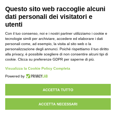
PRODOTTI
MAZZER
Questo sito web raccoglie alcuni
MACINACAFFÈ
AZIENDA
dati personali dei visitatori e
ON DEMAND
NEWS
utenti
DOSATORI
LAVORA CON NOI
PRESSATURA
CONTATTI
Con il tuo consenso, noi e i nostri partner utilizziamo i cookie e
MACINE
PRIVACY POLICY
tecnologie simili per archiviare, accedere ed elaborare i dati
ACCESSORI
SEGNALAZIONI
personali come, ad esempio, la visita al sito web o la
personalizzazione degli annunci. Poiché rispettiamo il tuo diritto
AREA CLIENTI
alla privacy, è possibile scegliere di non consentire alcuni tipi di
cookie. Clicca su preferenze GDPR per saperne di più.
CONDIZIONI DI VENDITA
RAEE
Visualizza la Cookie Policy Completa
Powered by
RISORSE PARTNER
ACCETTA TUTTO
ACCETTA NECESSARI