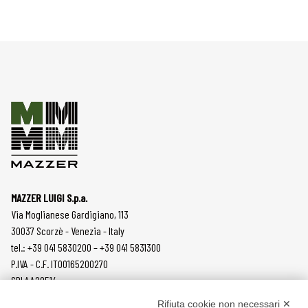
MAZZER LUIGI S.p.a.
Via Moglianese Gardigiano, 113
30037 Scorzè - Venezia - Italy
tel.: +39 041 5830200 – +39 041 5831300
P.IVA - C.F. IT00165200270
SDI AA2O514
Rifiuta cookie non necessari ✕