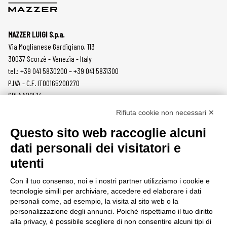
MAZZER LUIGI S.p.a.
Via Moglianese Gardigiano, 113
30037 Scorzè - Venezia - Italy
tel.: +39 041 5830200 – +39 041 5831300
P.IVA - C.F. IT00165200270
SDI AA2O514
Rifiuta cookie non necessari ✕
PRODOTTI
MAZZER
Questo sito web raccoglie alcuni
MACINACAFFÈ
AZIENDA
dati personali dei visitatori e
ON DEMAND
NEWS
utenti
DOSATORI
LAVORA CON NOI
PRESSATURA
CONTATTI
Con il tuo consenso, noi e i nostri partner utilizziamo i cookie e
MACINE
PRIVACY POLICY
tecnologie simili per archiviare, accedere ed elaborare i dati
ACCESSORI
SEGNALAZIONI
personali come, ad esempio, la visita al sito web o la
personalizzazione degli annunci. Poiché rispettiamo il tuo diritto
AREA CLIENTI
alla privacy, è possibile scegliere di non consentire alcuni tipi di