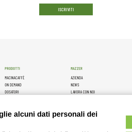
ISCRIVITI
PRODOTTI
MAZZER
MACINACAFFÈ
AZIENDA
ON DEMAND
NEWS
DOSATORI
LAVORA CON NOI
PRESSATURA
CONTATTI
MACINE
PRIVACY POLICY
lie alcuni dati personali dei
ACCESSORI
SEGNALAZIONI