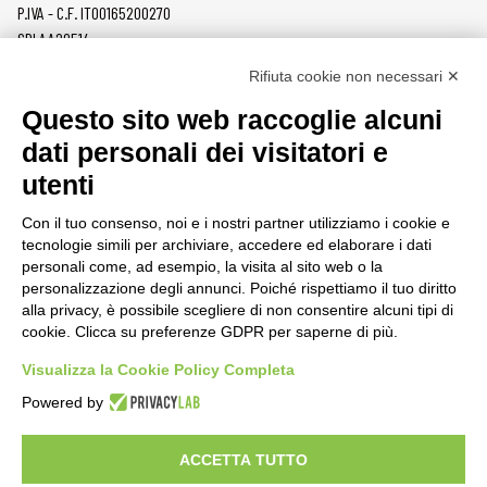
P.IVA - C.F. IT00165200270
SDI AA2O514
Rifiuta cookie non necessari ✕
PRODOTTI
MAZZER
Questo sito web raccoglie alcuni
MACINACAFFÈ
AZIENDA
dati personali dei visitatori e
ON DEMAND
NEWS
utenti
DOSATORI
LAVORA CON NOI
PRESSATURA
CONTATTI
Con il tuo consenso, noi e i nostri partner utilizziamo i cookie e
MACINE
PRIVACY POLICY
tecnologie simili per archiviare, accedere ed elaborare i dati
ACCESSORI
SEGNALAZIONI
personali come, ad esempio, la visita al sito web o la
personalizzazione degli annunci. Poiché rispettiamo il tuo diritto
AREA CLIENTI
alla privacy, è possibile scegliere di non consentire alcuni tipi di
cookie. Clicca su preferenze GDPR per saperne di più.
CONDIZIONI DI VENDITA
RAEE
Visualizza la Cookie Policy Completa
Powered by
RISORSE PARTNER
ACCETTA TUTTO